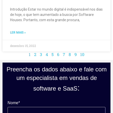
Introdução Estar no mundo digital é indispensável nos dias
de hoje, o que tem aumentado a busca por Software
Houses. Portanto, com esta grande procura,
LER MAIS »
dezembro 15, 2022
1
2
3
4
5
6
7
8
9
10
Preencha os dados abaixo e fale com
um especialista em vendas de
:
software e SaaS
Nome*