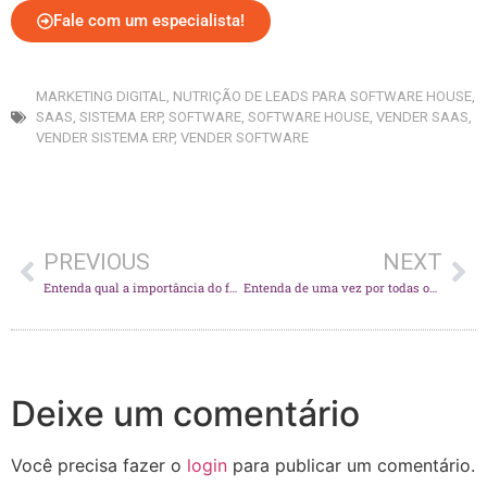
Fale com um especialista!
MARKETING DIGITAL
,
NUTRIÇÃO DE LEADS PARA SOFTWARE HOUSE
,
SAAS
,
SISTEMA ERP
,
SOFTWARE
,
SOFTWARE HOUSE
,
VENDER SAAS
,
VENDER SISTEMA ERP
,
VENDER SOFTWARE
PREVIOUS
NEXT
Entenda qual a importância do funil de vendas para a sua software house.
Entenda de uma vez por todas os motivos de contratar uma Agência de Marketing Digital para sua Empresa de Software.
Deixe um comentário
Você precisa fazer o
login
para publicar um comentário.