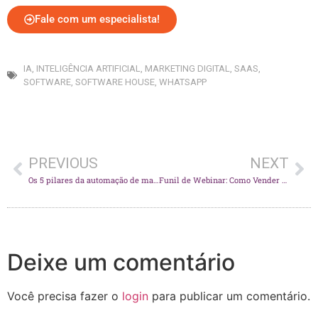
Fale com um especialista!
IA
,
INTELIGÊNCIA ARTIFICIAL
,
MARKETING DIGITAL
,
SAAS
,
SOFTWARE
,
SOFTWARE HOUSE
,
WHATSAPP
PREVIOUS
NEXT
Os 5 pilares da automação de marketing e vendas para software house
Funil de Webinar: Como Vender SaaS e Converter Leads em Clientes
Deixe um comentário
Você precisa fazer o
login
para publicar um comentário.