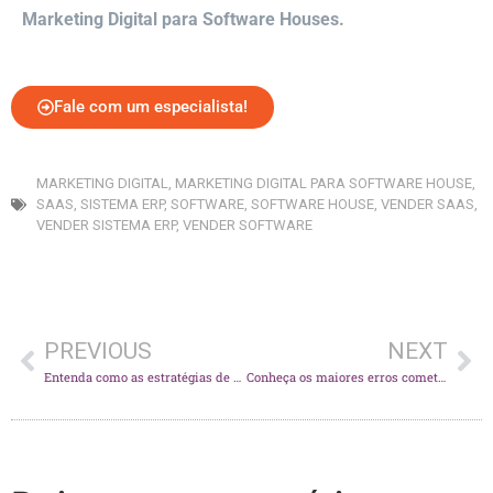
Marketing Digital para Software Houses.
Fale com um especialista!
MARKETING DIGITAL
,
MARKETING DIGITAL PARA SOFTWARE HOUSE
,
SAAS
,
SISTEMA ERP
,
SOFTWARE
,
SOFTWARE HOUSE
,
VENDER SAAS
,
VENDER SISTEMA ERP
,
VENDER SOFTWARE
PREVIOUS
NEXT
Entenda como as estratégias de Marketing Digital podem alavancar os resultados de sua Software House.
Conheça os maiores erros cometidos na Gestão de Software Houses